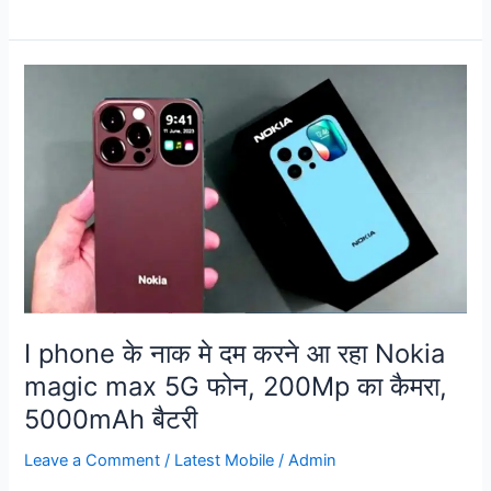
I
phone
के
नाक
मे
दम
करने
आ
रहा
Nokia
magic
I phone के नाक मे दम करने आ रहा Nokia
max
magic max 5G फोन, 200Mp का कैमरा,
5G
5000mAh बैटरी
फोन,
200Mp
Leave a Comment
/
Latest Mobile
/
Admin
का