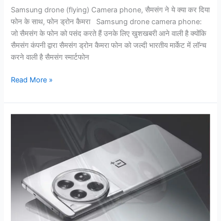
कैमरा
Samsung drone (flying) Camera phone, सैमसंग ने ये क्या कर दिया
फोन के साथ, फोन ड्रोन कैमरा Samsung drone camera phone:
जो सैमसंग के फोन को पसंद करते हैं उनके लिए खुशखबरी आने वाली है क्योंकि
सैमसंग कंपनी द्वारा सैमसंग ड्रोन कैमरा फोन को जल्दी भारतीय मार्केट में लॉन्च
करने वाली है सैमसंग स्मार्टफोन
Read More »
Oneplus
12
release
date,
आई
फ़ोन
कि
छूटी
करने