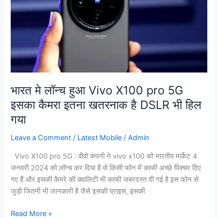
X100
pro
5G
इसका
कैमरा
इतना
खतरनाक
भारत मे लॉन्च हुआ Vivo X100 pro 5G
है
इसका कैमरा इतना खतरनाक है DSLR भी हिल
DSLR
भी
गया
हिल
Leave a Comment
/
Latest Mobile
/
Admin
गया
Vivo X100 pro 5G : वीवो कंपनी ने vivo x100 को भारतीय मार्केट 4
जनवरी 2024 को लॉन्च कर दिया है वो किसी फोन में काफी अच्छे पिक्चर दिए
गए हैं और इसकी कैमरे की क्वालिटी भी काफी जबरदस्त दी गई है इस फोन से
जुड़ी जितनी भी जानकारी है जैसे इसकी प्राइस, इसकी
Read More »