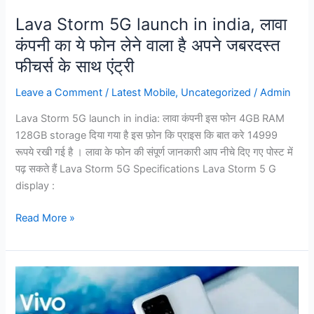
फोन
Lava Storm 5G launch in india, लावा
लेने
कंपनी का ये फोन लेने वाला है अपने जबरदस्त
वाला
फीचर्स के साथ एंट्री
है
अपने
Leave a Comment
/
Latest Mobile
,
Uncategorized
/
Admin
जबरदस्त
फीचर्स
Lava Storm 5G launch in india: लावा कंपनी इस फोन 4GB RAM
के
128GB storage दिया गया है इस फ़ोन कि प्राइस कि बात करे 14999
साथ
रूपये रखी गई है । लावा के फोन की संपूर्ण जानकारी आप नीचे दिए गए पोस्ट में
एंट्री
पढ़ सकते हैं Lava Storm 5G Specifications Lava Storm 5 G
display :
Read More »
Vivo
S18
launch