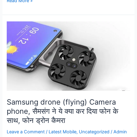
Read More »
Samsung
drone
(flying)
Camera
phone,
सैमसंग
ने
ये
क्या
कर
दिया
Samsung drone (flying) Camera
फोन
phone, सैमसंग ने ये क्या कर दिया फोन के
के
साथ, फोन ड्रोन कैमरा
साथ,
फोन
Leave a Comment
/
Latest Mobile
,
Uncategorized
/
Admin
ड्रोन