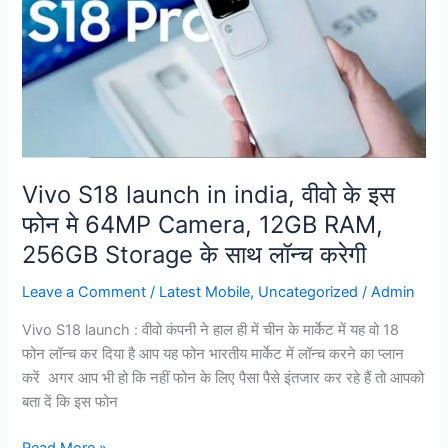
in
india,
वीवो
के
इस
फोन
मे
64MP
Vivo S18 launch in india, वीवो के इस
Camera,
फोन मे 64MP Camera, 12GB RAM,
12GB
256GB Storage के साथ लॉन्च करेगी
RAM,
256GB
Leave a Comment
/
Latest Mobile
,
Uncategorized
/
Admin
Storage
के
Vivo S18 launch : वीवो कंपनी ने हाल ही में चीन के मार्केट में यह वो 18
साथ
फोन लॉन्च कर दिया है आप यह फोन भारतीय मार्केट में लॉन्च करने का प्लान
लॉन्च
करें अगर आप भी हो कि नहीं फोन के लिए पैसा पैसे इंतजार कर रहे हैं तो आपको
करेगी
बता दें कि इस फोन
Read More »