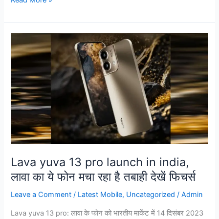
Lava
yuva
13
pro
launch
in
india,
लावा
का
ये
फोन
Lava yuva 13 pro launch in india,
मचा
लावा का ये फोन मचा रहा है तबाही देखें फिचर्स
रहा
है
Leave a Comment
/
Latest Mobile
,
Uncategorized
/
Admin
तबाही
Lava yuva 13 pro: लावा के फोन को भारतीय मार्केट में 14 दिसंबर 2023
देखें