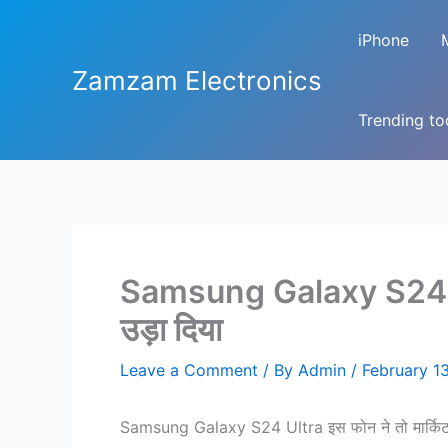
Skip
to
iPhone
content
Zamzam Electronics
Trending t
Samsung Galaxy S24 Ultra
उड़ा दिया
Leave a Comment
/ By
Admin
/
February 1
Samsung Galaxy S24 Ultra इस फोन ने तो मार्किट मे